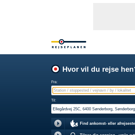
Hvor vil du rejse hen
Fra:
Station / stoppested / vejnavn / by / lokalitet
Til:
Find ankomst- eller afrejseste