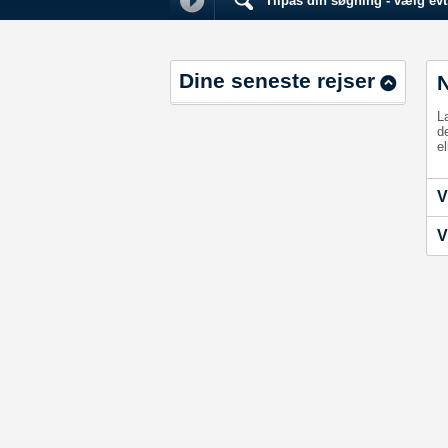
Tilpas din søgning - vælg evt.
Dine seneste rejser
L
d
el
V
V