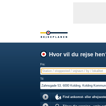
Hvor vil du rejse hen
Fra:
Station / stoppested / vejnavn / by / lokalitet
Til:
Find ankomst- eller afrejseste