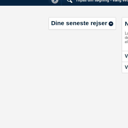
Tilpas din søgning - vælg evt.
Dine seneste rejser
L
d
el
V
V