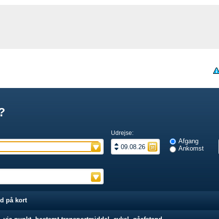
?
Udrejse:
Afgang
Ankomst
d på kort