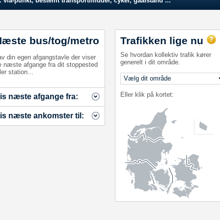
 via-punkt, bestemt transportmiddel, cykel, gåafstand ...
Næste bus/tog/metro
Trafikken lige nu
Se hvordan kollektiv trafik kører
av din egen afgangstavle der viser
generelt i dit område.
e næste afgange fra dit stoppested
ler station...
Eller klik på kortet:
is næste afgange fra:
is næste ankomster til: