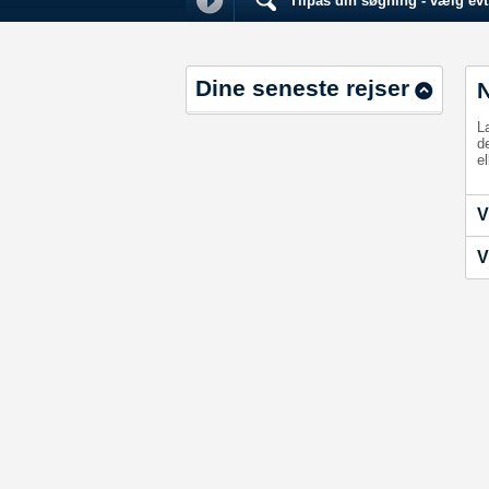
Tilpas din søgning - vælg evt.
Dine seneste rejser
L
d
el
V
V