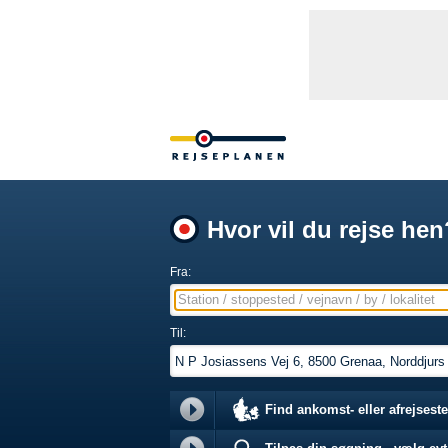
Hvor vil du rejse hen
Fra:
Station / stoppested / vejnavn / by / lokalitet
Til:
Find ankomst- eller afrejseste