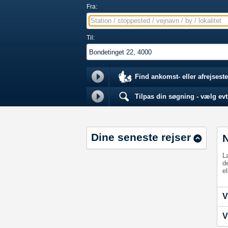
Fra:
Station / stoppested / vejnavn / by / lokalitet
Til:
Find ankomst- eller afrejseste
Tilpas din søgning - vælg evt.
Dine seneste rejser
L
d
el
V
V