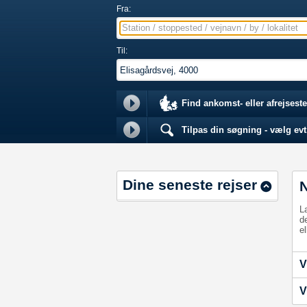
Fra:
Station / stoppested / vejnavn / by / lokalitet
Til:
Find ankomst- eller afrejseste
Tilpas din søgning - vælg evt.
Dine seneste rejser
L
d
el
V
V