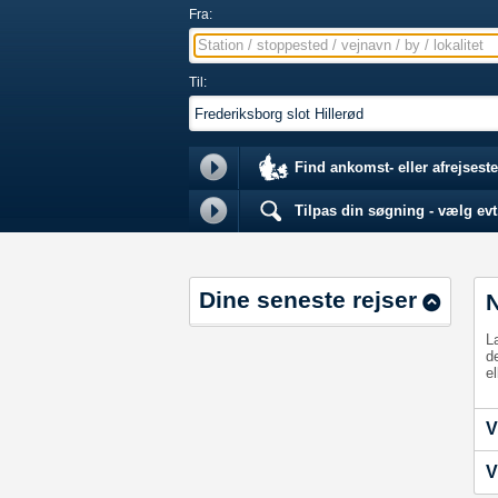
Fra:
Station / stoppested / vejnavn / by / lokalitet
Til:
Find ankomst- eller afrejseste
Tilpas din søgning - vælg evt.
Dine seneste rejser
L
d
el
V
V