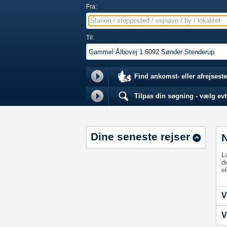
Fra:
Station / stoppested / vejnavn / by / lokalitet
Til:
Find ankomst- eller afrejseste
Tilpas din søgning - vælg evt.
Dine seneste rejser
L
d
el
V
V