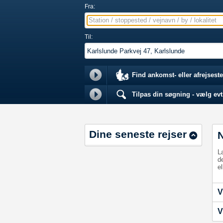
Fra:
Station / stoppested / vejnavn / by / lokalitet
Til:
Find ankomst- eller afrejseste
Tilpas din søgning - vælg evt.
Dine seneste rejser
L
d
el
V
V