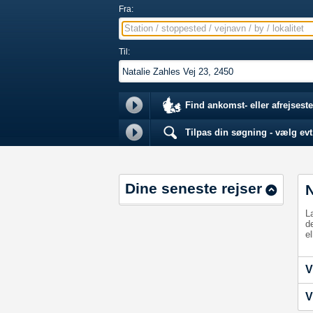
Fra:
Station / stoppested / vejnavn / by / lokalitet
Til:
Find ankomst- eller afrejseste
Tilpas din søgning - vælg evt.
Dine seneste rejser
L
d
el
V
V