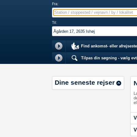
Fra:
Station / stoppested / vejnavn / by / lokalitet
Til:
Find ankomst- eller afrejseste
Tilpas din søgning - vælg evt.
Dine seneste rejser
L
d
el
V
V