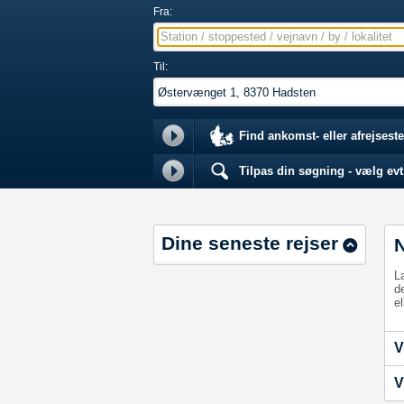
Fra:
Station / stoppested / vejnavn / by / lokalitet
Til:
Find ankomst- eller afrejseste
Tilpas din søgning - vælg evt.
Dine seneste rejser
L
d
el
V
V