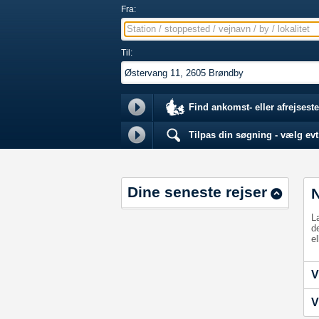
Fra:
Station / stoppested / vejnavn / by / lokalitet
Til:
Find ankomst- eller afrejseste
Tilpas din søgning - vælg evt.
Dine seneste rejser
L
d
el
V
V