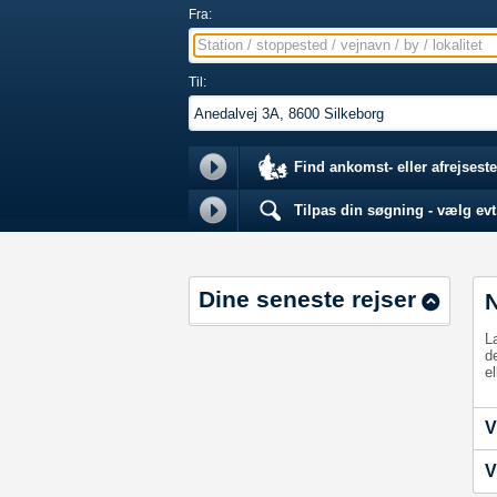
Fra:
Station / stoppested / vejnavn / by / lokalitet
Til:
Find ankomst- eller afrejseste
Tilpas din søgning - vælg evt.
Dine seneste rejser
L
d
el
V
V