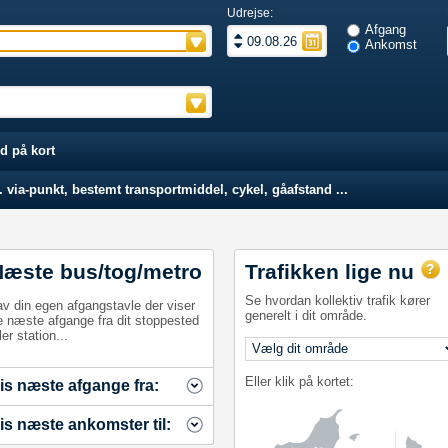
Udrejse:
Afgang
Ankomst
d på kort
 via-punkt, bestemt transportmiddel, cykel, gåafstand ...
Næste bus/tog/metro
Trafikken lige nu
Se hvordan kollektiv trafik kører
av din egen afgangstavle der viser
generelt i dit område.
e næste afgange fra dit stoppested
ler station...
Eller klik på kortet:
is næste afgange fra:
is næste ankomster til: