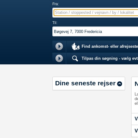
Fra:
Station / stoppested / vejnavn / by / lokalitet
Til:
Find ankomst- eller afrejseste
Tilpas din søgning - vælg evt.
Dine seneste rejser
L
d
el
V
V