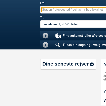
Fra:
Station / stoppested / vejnavn / by / lokalitet
Til:
Find ankomst- eller afrejseste
Tilpas din søgning - vælg evt.
Dine seneste rejser
L
d
el
V
V