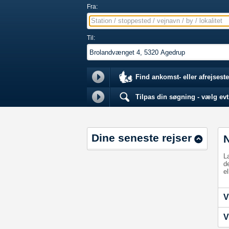
Fra:
Station / stoppested / vejnavn / by / lokalitet
Til:
Find ankomst- eller afrejseste
Tilpas din søgning - vælg evt.
Dine seneste rejser
L
d
el
V
V