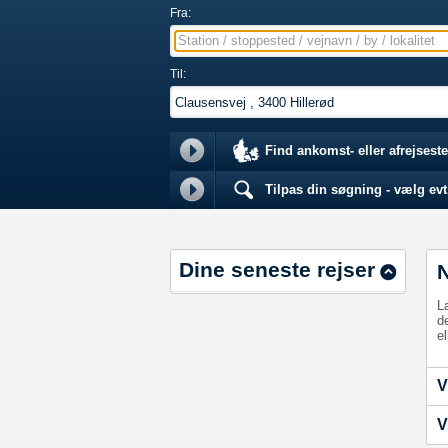
Fra:
Station / stoppested / vejnavn / by / lokalitet
Til:
Find ankomst- eller afrejseste
Tilpas din søgning - vælg evt.
Dine seneste rejser
L
d
el
V
V