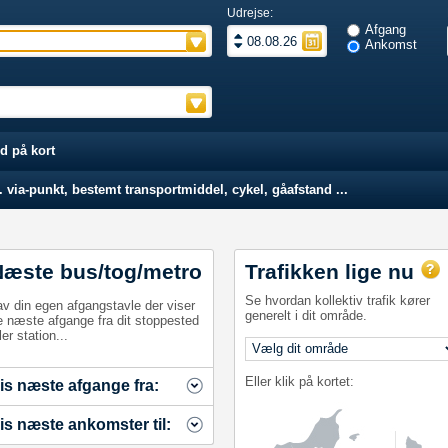
Udrejse:
Afgang
Ankomst
d på kort
 via-punkt, bestemt transportmiddel, cykel, gåafstand ...
Næste bus/tog/metro
Trafikken lige nu
Se hvordan kollektiv trafik kører
av din egen afgangstavle der viser
generelt i dit område.
e næste afgange fra dit stoppested
ler station...
Eller klik på kortet:
is næste afgange fra:
is næste ankomster til: