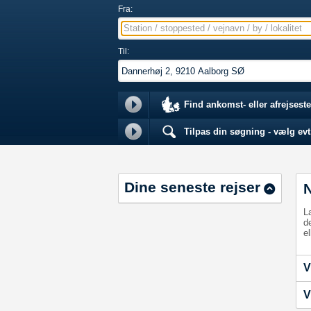
Fra:
Station / stoppested / vejnavn / by / lokalitet
Til:
Find ankomst- eller afrejseste
Tilpas din søgning - vælg evt.
Dine seneste rejser
L
d
el
V
V