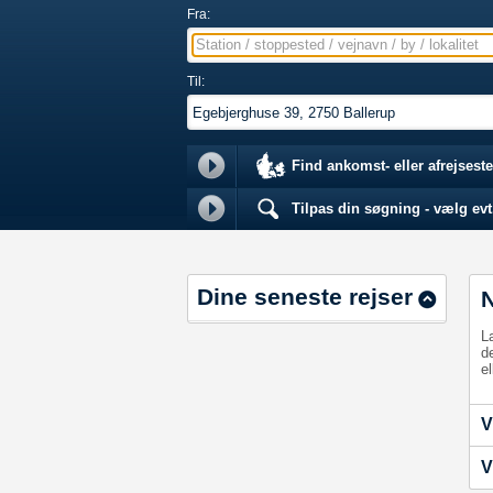
Fra:
Station / stoppested / vejnavn / by / lokalitet
Til:
Find ankomst- eller afrejseste
Tilpas din søgning - vælg evt.
Dine seneste rejser
L
d
el
V
V