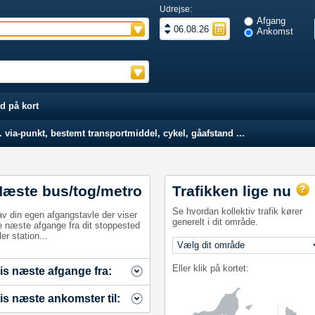
Udrejse:
Afgang
Ankomst
d på kort
 via-punkt, bestemt transportmiddel, cykel, gåafstand ...
Næste bus/tog/metro
Trafikken lige nu
Se hvordan kollektiv trafik kører
av din egen afgangstavle der viser
generelt i dit område.
e næste afgange fra dit stoppested
ler station...
Eller klik på kortet:
is næste afgange fra:
is næste ankomster til: