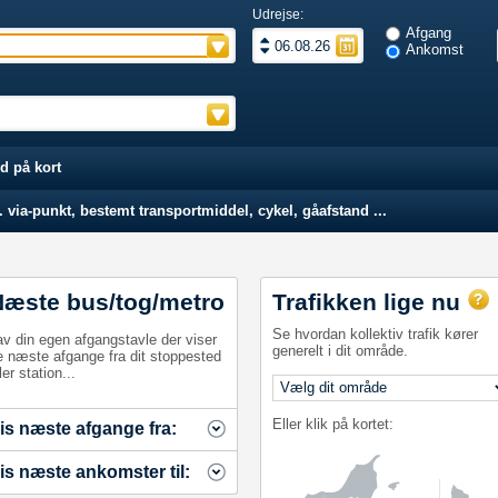
Udrejse:
Afgang
Ankomst
d på kort
 via-punkt, bestemt transportmiddel, cykel, gåafstand ...
Næste bus/tog/metro
Trafikken lige nu
Se hvordan kollektiv trafik kører
av din egen afgangstavle der viser
generelt i dit område.
e næste afgange fra dit stoppested
ler station...
Eller klik på kortet:
is næste afgange fra:
is næste ankomster til: