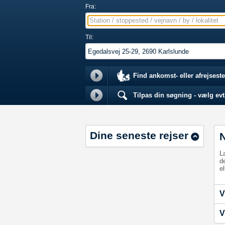
Fra:
Station / stoppested / vejnavn / by / lokalitet
Til:
Find ankomst- eller afrejseste
Tilpas din søgning - vælg evt.
Dine seneste rejser
L
d
el
V
V