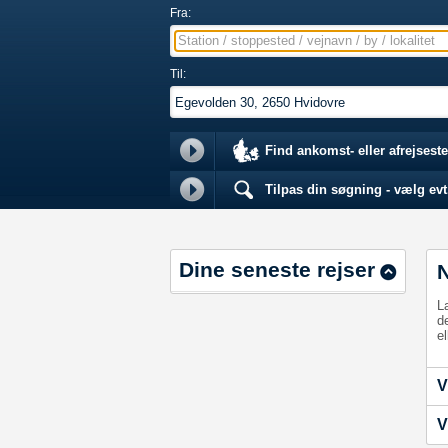
Fra:
Station / stoppested / vejnavn / by / lokalitet
Til:
Find ankomst- eller afrejseste
Tilpas din søgning - vælg evt.
Dine seneste rejser
L
d
el
V
V