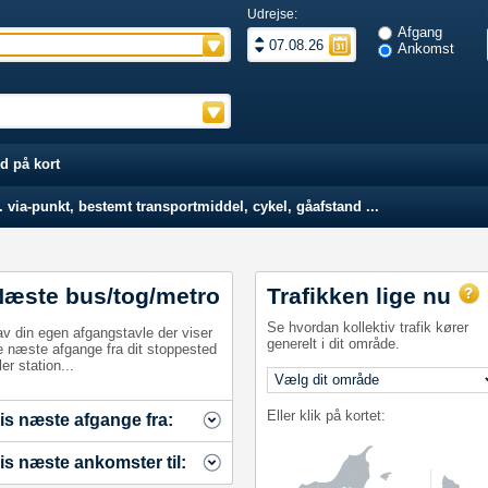
Udrejse:
Afgang
Ankomst
d på kort
 via-punkt, bestemt transportmiddel, cykel, gåafstand ...
Næste bus/tog/metro
Trafikken lige nu
Se hvordan kollektiv trafik kører
av din egen afgangstavle der viser
generelt i dit område.
e næste afgange fra dit stoppested
ler station...
Eller klik på kortet:
is næste afgange fra:
is næste ankomster til: