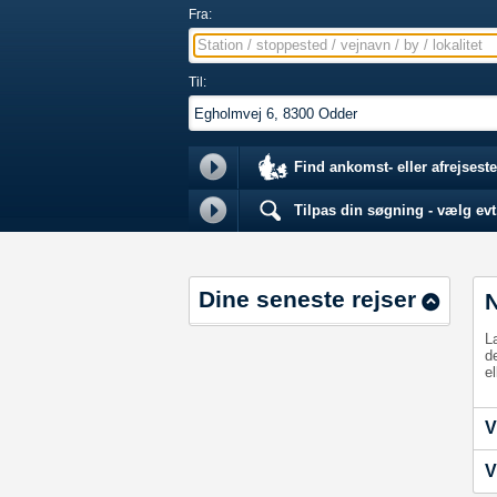
Fra:
Station / stoppested / vejnavn / by / lokalitet
Til:
Find ankomst- eller afrejseste
Tilpas din søgning - vælg evt.
Dine seneste rejser
L
d
el
V
V