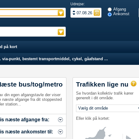
Udrejse:
Afgang
Ankomst
d på kort
 via-punkt, bestemt transportmiddel, cykel, gåafstand ...
Næste bus/tog/metro
Trafikken lige nu
Se hvordan kollektiv trafik kører
av din egen afgangstavle der viser
generelt i dit område.
e næste afgange fra dit stoppested
ler station...
Eller klik på kortet:
is næste afgange fra:
is næste ankomster til: