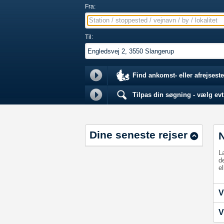
Fra:
Station / stoppested / vejnavn / by / lokalitet
Til:
Find ankomst- eller afrejseste
Tilpas din søgning - vælg evt.
Dine seneste rejser
L
d
el
V
V