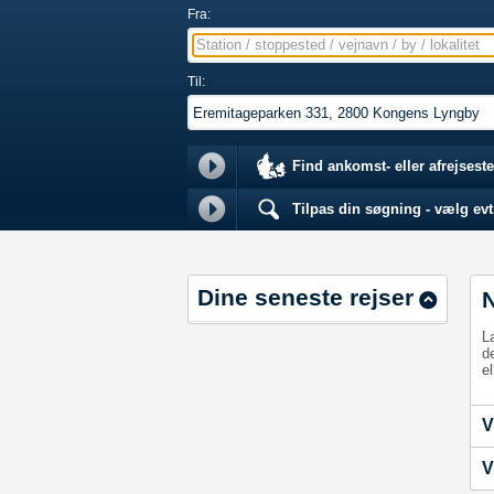
Fra:
Station / stoppested / vejnavn / by / lokalitet
Til:
Find ankomst- eller afrejseste
Tilpas din søgning - vælg evt.
Dine seneste rejser
L
d
el
V
V