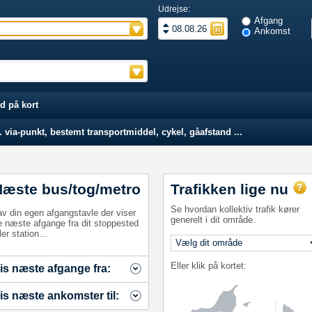
Udrejse:
Afgang
Ankomst
d på kort
 via-punkt, bestemt transportmiddel, cykel, gåafstand ...
Næste bus/tog/metro
Trafikken lige nu
Se hvordan kollektiv trafik kører
av din egen afgangstavle der viser
generelt i dit område.
e næste afgange fra dit stoppested
ler station...
Eller klik på kortet:
is næste afgange fra:
is næste ankomster til: