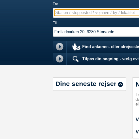
Fra:
Station / stoppested / vejnavn / by / lokalitet
Til:
Find ankomst- eller afrejseste
Tilpas din søgning - vælg evt.
Dine seneste rejser
L
d
el
V
V