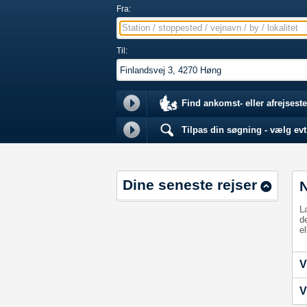
Fra:
Station / stoppested / vejnavn / by / lokalitet
Til:
Find ankomst- eller afrejseste
Tilpas din søgning - vælg evt.
Dine seneste rejser
L
d
el
V
V