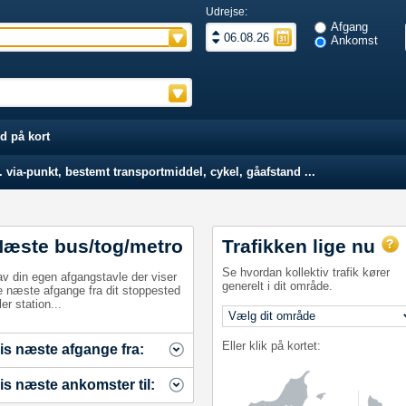
Udrejse:
Afgang
Ankomst
d på kort
 via-punkt, bestemt transportmiddel, cykel, gåafstand ...
Næste bus/tog/metro
Trafikken lige nu
Se hvordan kollektiv trafik kører
av din egen afgangstavle der viser
generelt i dit område.
e næste afgange fra dit stoppested
ler station...
Eller klik på kortet:
is næste afgange fra:
is næste ankomster til: