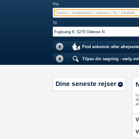
Fra:
Station / stoppested / vejnavn / by / lokalitet
Til:
Find ankomst- eller afrejseste
Tilpas din søgning - vælg evt.
Dine seneste rejser
L
d
el
V
V