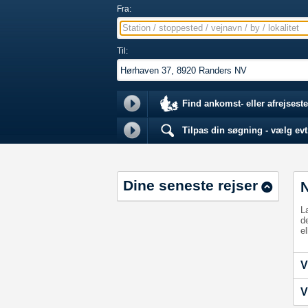
Fra:
Station / stoppested / vejnavn / by / lokalitet
Til:
Find ankomst- eller afrejseste
Tilpas din søgning - vælg evt.
Dine seneste rejser
L
d
el
V
V