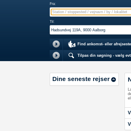
Fra:
Station / stoppested / vejnavn / by / lokalitet
Til:
Find ankomst- eller afrejseste
Tilpas din søgning - vælg evt.
Dine seneste rejser
L
d
el
V
V