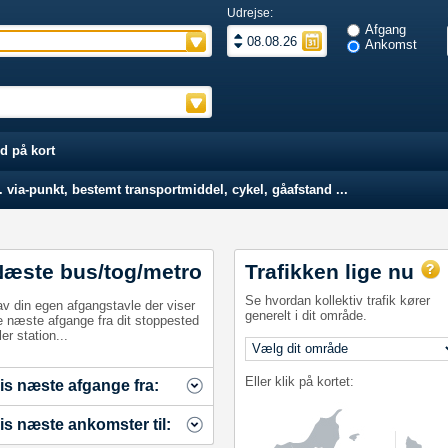
Udrejse:
Afgang
Ankomst
d på kort
 via-punkt, bestemt transportmiddel, cykel, gåafstand ...
Næste bus/tog/metro
Trafikken lige nu
Se hvordan kollektiv trafik kører
av din egen afgangstavle der viser
generelt i dit område.
e næste afgange fra dit stoppested
ler station...
Eller klik på kortet:
is næste afgange fra:
is næste ankomster til: