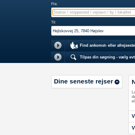
Fra:
Station / stoppested / vejnavn / by / lokalitet
Til:
Find ankomst- eller afrejseste
Tilpas din søgning - vælg evt.
Dine seneste rejser
L
d
el
V
V