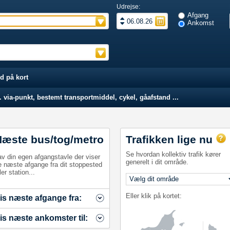
Udrejse:
Afgang
Ankomst
d på kort
 via-punkt, bestemt transportmiddel, cykel, gåafstand ...
Næste bus/tog/metro
Trafikken lige nu
Se hvordan kollektiv trafik kører
av din egen afgangstavle der viser
generelt i dit område.
e næste afgange fra dit stoppested
ler station...
Eller klik på kortet:
is næste afgange fra:
is næste ankomster til: