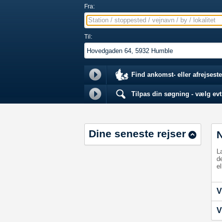
Fra:
Station / stoppested / vejnavn / by / lokalitet
Til:
Find ankomst- eller afrejseste
Tilpas din søgning - vælg evt.
Dine seneste rejser
L
d
el
V
V