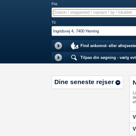
Fra:
Station / stoppested / vejnavn / by / lokalitet
Til:
Find ankomst- eller afrejseste
Tilpas din søgning - vælg evt.
Dine seneste rejser
L
d
el
V
V