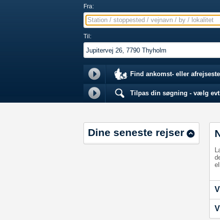
Fra:
Station / stoppested / vejnavn / by / lokalitet
Til:
Find ankomst- eller afrejseste
Tilpas din søgning - vælg evt.
Dine seneste rejser
L
d
el
V
V