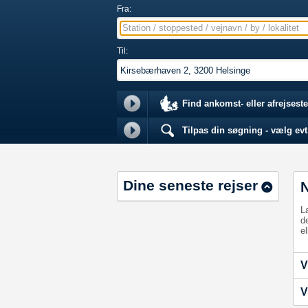
Fra:
Station / stoppested / vejnavn / by / lokalitet
Til:
Find ankomst- eller afrejseste
Tilpas din søgning - vælg evt.
Dine seneste rejser
L
d
el
V
V