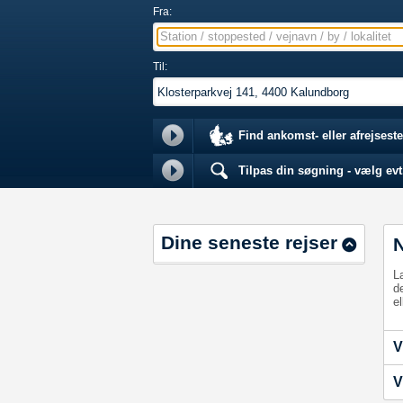
Fra:
Station / stoppested / vejnavn / by / lokalitet
Til:
Find ankomst- eller afrejseste
Tilpas din søgning - vælg evt.
Dine seneste rejser
L
d
el
V
V