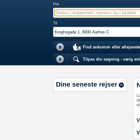
Fra:
Station / stoppested / vejnavn / by / lokalitet
Til:
Find ankomst- eller afrejseste
Tilpas din søgning - vælg evt.
Dine seneste rejser
L
d
el
V
V