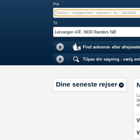
Fra:
Station / stoppested / vejnavn / by / lokalitet
Til:
Find ankomst- eller afrejseste
Tilpas din søgning - vælg evt.
Dine seneste rejser
L
d
el
V
V