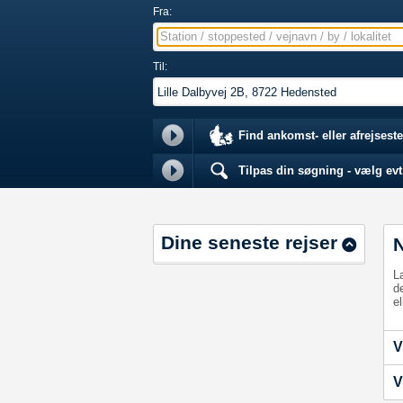
Fra:
Station / stoppested / vejnavn / by / lokalitet
Til:
Find ankomst- eller afrejseste
Tilpas din søgning - vælg evt.
Dine seneste rejser
L
d
el
V
V