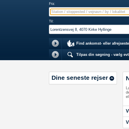
Fra:
Station / stoppested / vejnavn / by / lokalitet
Til:
Find ankomst- eller afrejseste
Tilpas din søgning - vælg evt.
Dine seneste rejser
L
d
el
V
V