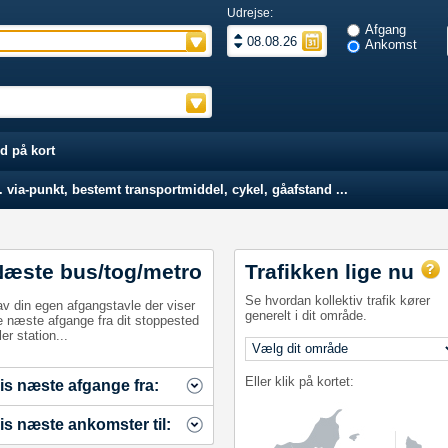
Udrejse:
Afgang
Ankomst
d på kort
 via-punkt, bestemt transportmiddel, cykel, gåafstand ...
Næste bus/tog/metro
Trafikken lige nu
Se hvordan kollektiv trafik kører
av din egen afgangstavle der viser
generelt i dit område.
e næste afgange fra dit stoppested
ler station...
Eller klik på kortet:
is næste afgange fra:
is næste ankomster til: