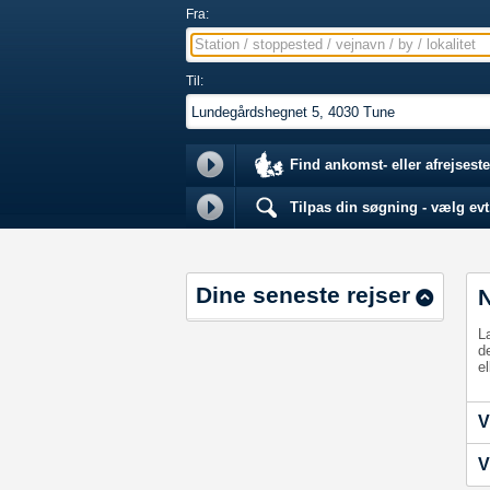
Fra:
Station / stoppested / vejnavn / by / lokalitet
Til:
Find ankomst- eller afrejseste
Tilpas din søgning - vælg evt.
Dine seneste rejser
L
d
el
V
V