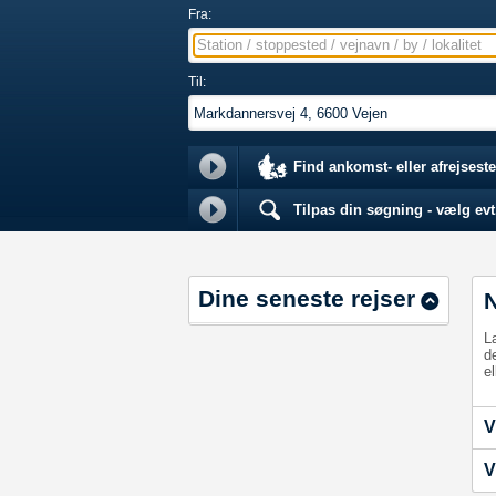
Fra:
Station / stoppested / vejnavn / by / lokalitet
Til:
Find ankomst- eller afrejseste
Tilpas din søgning - vælg evt.
Dine seneste rejser
L
d
el
V
V