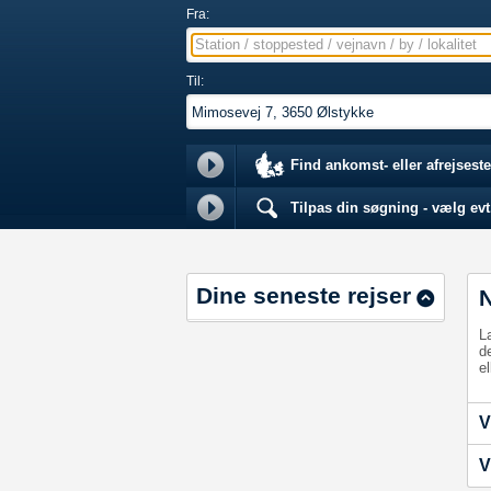
Fra:
Station / stoppested / vejnavn / by / lokalitet
Til:
Find ankomst- eller afrejseste
Tilpas din søgning - vælg evt.
Dine seneste rejser
L
d
el
V
V