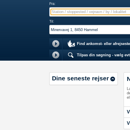
Fra:
Station / stoppested / vejnavn / by / lokalitet
Til:
Find ankomst- eller afrejseste
Tilpas din søgning - vælg evt.
Dine seneste rejser
L
d
el
V
V