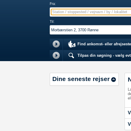
Fra:
Station / stoppested / vejnavn / by / lokalitet
Til:
Find ankomst- eller afrejseste
Tilpas din søgning - vælg evt.
Dine seneste rejser
L
d
el
V
V