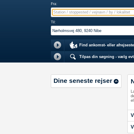
Fra:
Station / stoppested / vejnavn / by / lokalitet
Til:
Find ankomst- eller afrejseste
Tilpas din søgning - vælg evt.
Dine seneste rejser
L
d
el
V
V