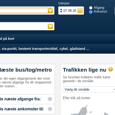
Udrejse:
Afgang
Ankomst
d på kort
 via-punkt, bestemt transportmiddel, cykel, gåafstand ...
Næste bus/tog/metro
Trafikken lige nu
Se hvordan kollektiv trafik kører
av din egen afgangstavle der viser
generelt i dit område.
e næste afgange fra dit stoppested
ler station...
Eller klik på kortet:
is næste afgange fra:
is næste ankomster til: