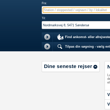
Fra:
Station / stoppested / vejnavn / by / lokalitet
Til:
Find ankomst- eller afrejseste
Tilpas din søgning - vælg evt.
Dine seneste rejser
L
d
el
V
V