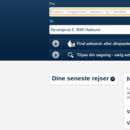
Fra:
Station / stoppested / vejnavn / by / lokalitet
Til:
Find ankomst- eller afrejseste
Tilpas din søgning - vælg evt.
Dine seneste rejser
L
d
el
V
V