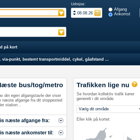
Udrejse:
Afgang
Ankomst
d på kort
 via-punkt, bestemt transportmiddel, cykel, gåafstand ...
Næste bus/tog/metro
Trafikken lige nu
Se hvordan kollektiv trafik kører
av din egen afgangstavle der viser
generelt i dit område.
e næste afgange fra dit stoppested
ler station...
Eller klik på kortet:
is næste afgange fra:
is næste ankomster til: