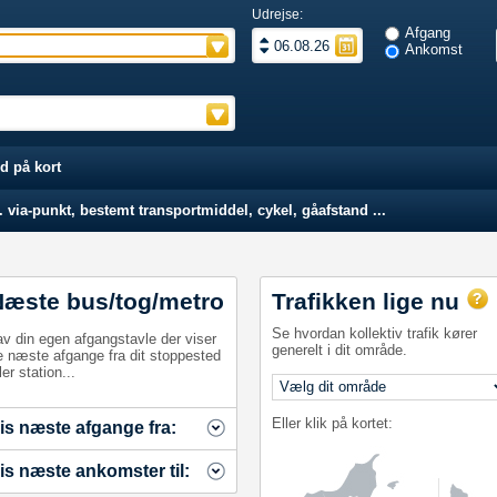
Udrejse:
Afgang
Ankomst
d på kort
 via-punkt, bestemt transportmiddel, cykel, gåafstand ...
Næste bus/tog/metro
Trafikken lige nu
Se hvordan kollektiv trafik kører
av din egen afgangstavle der viser
generelt i dit område.
e næste afgange fra dit stoppested
ler station...
Eller klik på kortet:
is næste afgange fra:
is næste ankomster til: