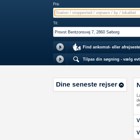
Fra:
Station / stoppested / vejnavn / by / lokalitet
Til:
Find ankomst- eller afrejseste
Tilpas din søgning - vælg evt.
Dine seneste rejser
L
d
el
V
V